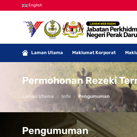
English
Laman Utama
Maklumat Korporat
Makl
Permohonan Rezeki Ter
Laman Utama
Info
Pengumuman
Pengumuman