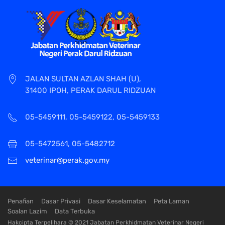
JALAN SULTAN AZLAN SHAH (U),
31400 IPOH, PERAK DARUL RIDZUAN
05-5459111, 05-5459122, 05-5459133
05-5472561, 05-5482712
veterinar@perak.gov.my
Penafian
Dasar Privasi
Dasar Keselamatan
Peta Laman
Soalan Lazim
Data Terbuka
Hakcipta Terpelihara © 2021 Jabatan Perkhidmatan Veterinar Negeri