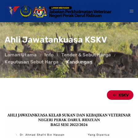
Ahli Jawatankuasa KSKV
Laman Utama
Info
Tender & Sebut Harga
Keputusan Sebut Harga
Kandungan
KSKV