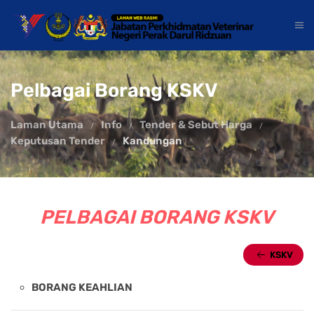
Pelbagai Borang KSKV
Laman Utama
Info
Tender & Sebut Harga
Keputusan Tender
Kandungan
PELBAGAI BORANG KSKV
KSKV
BORANG KEAHLIAN