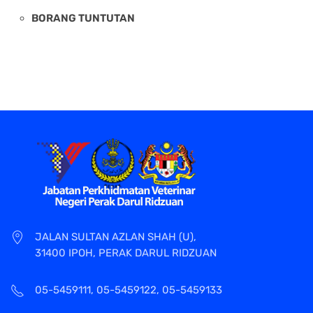
BORANG TUNTUTAN
JALAN SULTAN AZLAN SHAH (U),
31400 IPOH, PERAK DARUL RIDZUAN
05-5459111, 05-5459122, 05-5459133