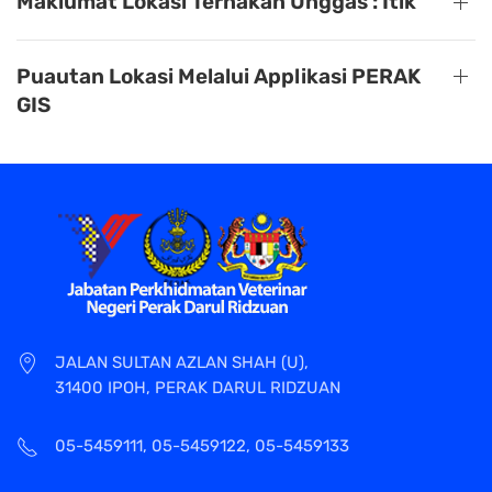
Maklumat Lokasi Ternakan Unggas : Itik
Puautan Lokasi Melalui Applikasi PERAK
GIS
JALAN SULTAN AZLAN SHAH (U),
31400 IPOH, PERAK DARUL RIDZUAN
05-5459111, 05-5459122, 05-5459133