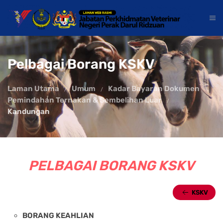
Pelbagai Borang KSKV
Laman Utama
Umum
Kadar Bayaran Dokumen
Pemindahan Ternakan & Sembelihan Luar
Kandungan
PELBAGAI BORANG KSKV
KSKV
BORANG KEAHLIAN