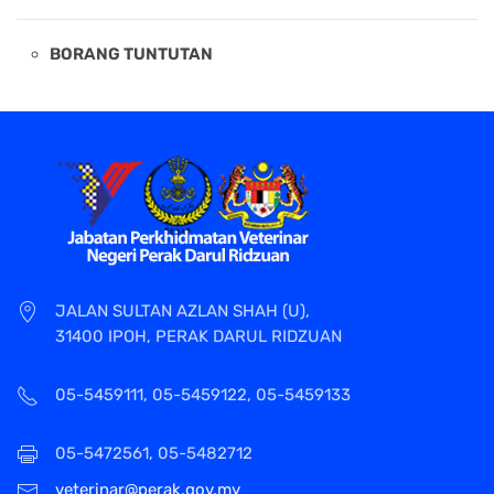
BORANG TUNTUTAN
JALAN SULTAN AZLAN SHAH (U),
31400 IPOH, PERAK DARUL RIDZUAN
05-5459111, 05-5459122, 05-5459133
05-5472561, 05-5482712
veterinar@perak.gov.my