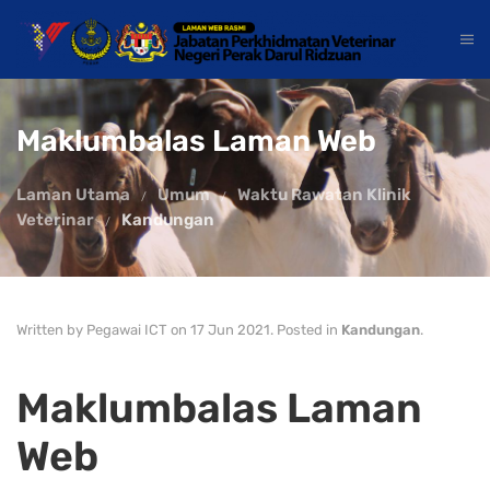
Maklumbalas Laman Web
Laman Utama
Umum
Waktu Rawatan Klinik
Veterinar
Kandungan
Written by Pegawai ICT on
17 Jun 2021
. Posted in
Kandungan
.
Maklumbalas Laman
Web