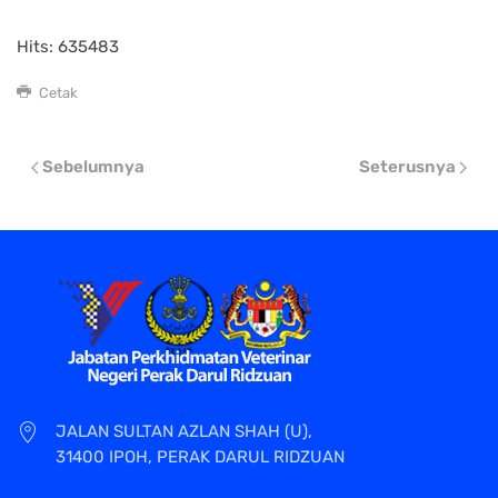
Hits: 635483
Cetak
Sebelumnya
Seterusnya
JALAN SULTAN AZLAN SHAH (U),
31400 IPOH, PERAK DARUL RIDZUAN