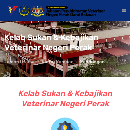
Kelab Sukan & Kebajikan
Veterinar Negeri Perak
Laman Utama
Kinta/Kampar
Kandungan
Kelab Sukan & Kebajikan
Veterinar Negeri Perak