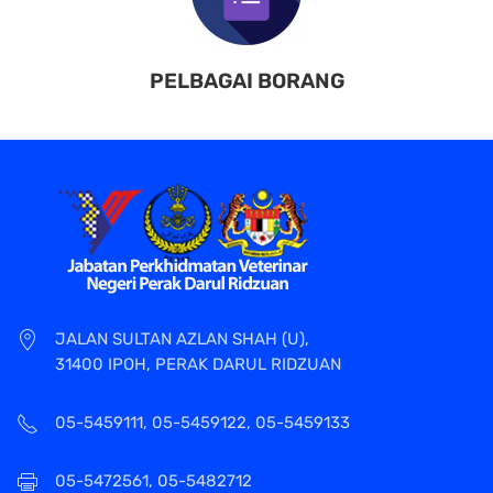
PELBAGAI BORANG
JALAN SULTAN AZLAN SHAH (U),
31400 IPOH, PERAK DARUL RIDZUAN
05-5459111, 05-5459122, 05-5459133
05-5472561, 05-5482712