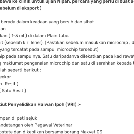
ibawa ke klinik untuk ujian Nipah, perkara yang perlu di buat ad
ebelum di eksport )
t berada dalam keadaan yang bersih dan sihat.
kan
an ( 1-3 ml ) di dalam Plain tube.
t (sebelah kiri leher). (Pastikan sebelum masukkan microchip , 
ang tercatat pada sampul microchip tersebut).
chip pada sampulnya. Satu daripadanya dilekatkan pada kad rawat
ng maklumat pengenalan microchip dan satu di serahkan kepada
ah seperti berikut :
eekor
u Resit )
 Satu Resit )
iut Penyelidikan Haiwan Ipoh (VRI) :-
mpan di peti sejuk
tandatangan oleh Pegawai Veterinar
otostate dan dikepilkan bersama borang Makvet 03