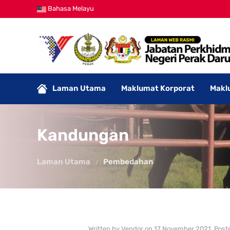
Bahasa Melayu
Laman Utama
Maklumat Korporat
Makl
Kandungan
Laman Utama
Pembedahan
Written by Vendor on
17 November 2021
. Post