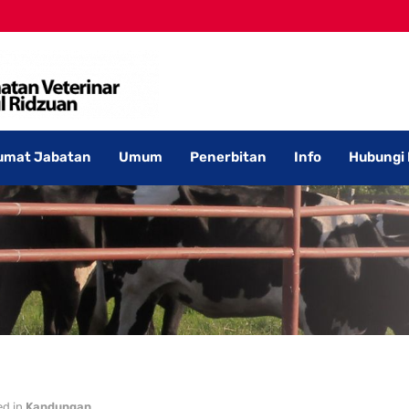
umat Jabatan
Umum
Penerbitan
Info
Hubungi
ed in
Kandungan
.