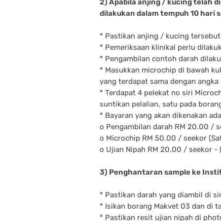
2) Apabila anjing / kucing telah d
dilakukan dalam tempuh 10 hari s
* Pastikan anjing / kucing tersebu
* Pemeriksaan klinikal perlu dilaku
* Pengambilan contoh darah dilakuk
* Masukkan microchip di bawah kuli
yang terdapat sama dengan angka y
* Terdapat 4 pelekat no siri Micro
suntikan pelalian, satu pada bora
* Bayaran yang akan dikenakan adal
o Pengambilan darah RM 20.00 / s
o Microchip RM 50.00 / seekor (Sat
o Ujian Nipah RM 20.00 / seekor - (
3) Penghantaran sample ke Instit
* Pastikan darah yang diambil di si
* Isikan borang Makvet 03 dan di 
* Pastikan resit ujian nipah di ph