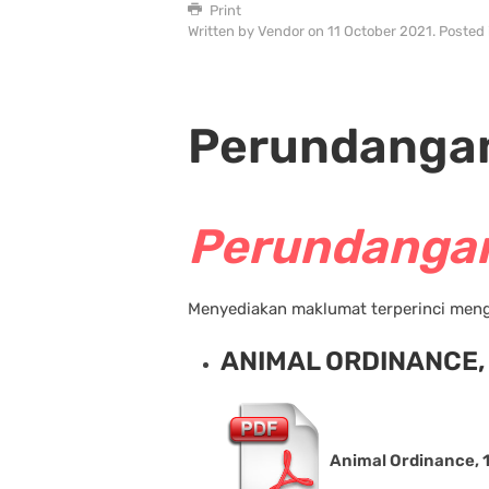
Print
Written by Vendor on
11 October 2021
. Posted
Perundangan
Perundangan
Menyediakan maklumat terperinci meng
ANIMAL ORDINANCE,
Animal Ordinance, 